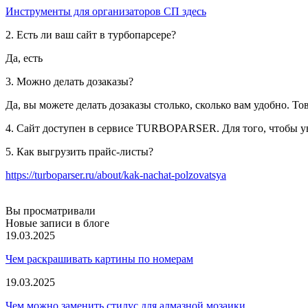
Инструменты для организаторов СП здесь
2. Есть ли ваш сайт в турбопарсере?
Да, есть
3. Можно делать дозаказы?
Да, вы можете делать дозаказы столько, сколько вам удобно. То
4. Сайт доступен в сервисе TURBOPARSER. Для того, чтобы ув
5. Как выгрузить прайс-листы?
https://turboparser.ru/about/kak-nachat-polzovatsya
Вы просматривали
Новые записи в блоге
19.03.2025
Чем раскрашивать картины по номерам
19.03.2025
Чем можно заменить стилус для алмазной мозаики