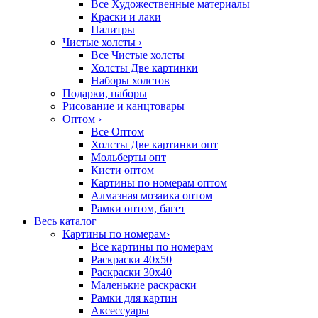
Все Художественные материалы
Краски и лаки
Палитры
Чистые холсты
›
Все Чистые холсты
Холсты Две картинки
Наборы холстов
Подарки, наборы
Рисование и канцтовары
Оптом
›
Все Оптом
Холсты Две картинки опт
Мольберты опт
Кисти оптом
Картины по номерам оптом
Алмазная мозаика оптом
Рамки оптом, багет
Весь каталог
Картины по номерам
›
Все картины по номерам
Раскраски 40х50
Раскраски 30х40
Маленькие раскраски
Рамки для картин
Аксессуары