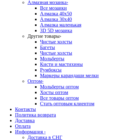
Алмазная мозаика
›
Все мозаики
Алмазка 40х50
Алмазка 30х40
Алмазка маленькая
3D 5D мозаика
Другие товары
›
Чистые холсты
Багеты
Чистые холсты
Мольберты
Кисти и мастихины
Румбоксы
Маркеры карандаши мелки
Оптом
›
Мольберты оптом
Хосты оптом
Все товары оптом
Стать оптовым клиентом
Контакты
Политика возврата
Доставка
Оплата
Информация
›
Доставка в СНГ