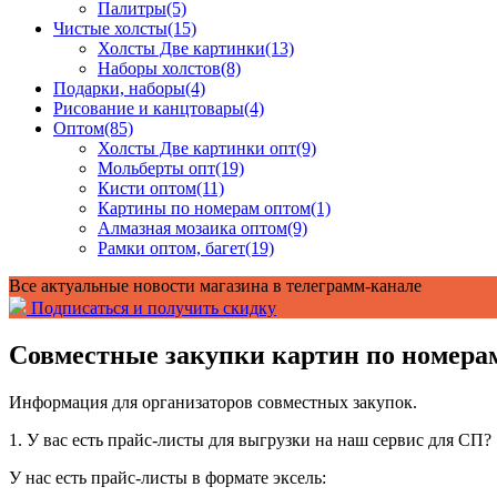
Палитры
(5)
Чистые холсты
(15)
Холсты Две картинки
(13)
Наборы холстов
(8)
Подарки, наборы
(4)
Рисование и канцтовары
(4)
Оптом
(85)
Холсты Две картинки опт
(9)
Мольберты опт
(19)
Кисти оптом
(11)
Картины по номерам оптом
(1)
Алмазная мозаика оптом
(9)
Рамки оптом, багет
(19)
Все актуальные новости магазина в телеграмм-канале
Подписаться и получить скидку
Совместные закупки картин по номера
Информация для организаторов совместных закупок.
1. У вас есть прайс-листы для выгрузки на наш сервис для СП?
У нас есть прайс-листы в формате эксель: