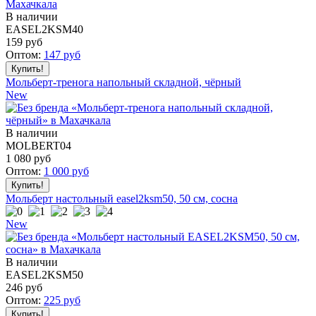
В наличии
EASEL2KSM40
159
руб
Оптом:
147
руб
Мольберт-тренога напольный складной, чёрный
New
В наличии
MOLBERT04
1 080
руб
Оптом:
1 000
руб
Мольберт настольный easel2ksm50, 50 см, сосна
New
В наличии
EASEL2KSM50
246
руб
Оптом:
225
руб