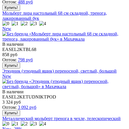
Оптом:
488
руб
Мольберт лира настольный 68 см складной, тренога,
лакированный бук
New
В наличии
EASEL2KTBL68
858
руб
Оптом:
798
руб
Этюдник (этюдный ящик) переносной, светлый, большой
New
В наличии
EASEL2KETUDNIKTPOD
3 324
руб
Оптом:
3 092
руб
Металлический мольберт тренога в чехле, телескопический
New
-28%