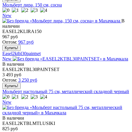
Мольберт лира, 150 см, сосна
New
В
наличии
EASEL2KLIRA150
967
руб
Оптом:
967
руб
Easel2ktbl30paintset
New
В наличии
EASEL2KTBL30PAINTSET
3 493
руб
Оптом:
3 250
руб
Мольберт настольный 75 см, металлический складной черный
New
В наличии
EASEL2KTBLMTLUSIKI
825
руб