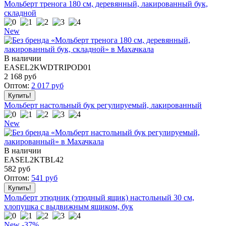
Мольберт тренога 180 см, деревянный, лакированный бук,
складной
New
В наличии
EASEL2KWDTRIPOD01
2 168
руб
Оптом:
2 017
руб
Мольберт настольный бук регулируемый, лакированный
New
В наличии
EASEL2KTBL42
582
руб
Оптом:
541
руб
Мольберт этюдник (этюдный ящик) настольный 30 см,
хлопушка с выдвижным ящиком, бук
New
-37%