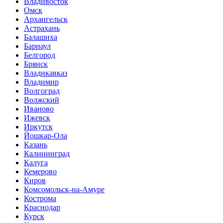
Владивосток
Омск
Архангельск
Астрахань
Балашиха
Барнаул
Белгород
Брянск
Владикавказ
Владимир
Волгоград
Волжский
Иваново
Ижевск
Иркутск
Йошкар-Ола
Казань
Калининград
Калуга
Кемерово
Киров
Комсомольск-на-Амуре
Кострома
Краснодар
Курск