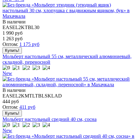
В наличии
EASEL2KTBL30
1 990 руб
1 263
руб
Оптом:
1 175
руб
Мольберт настольный 55 см, металлический алюминиевый,
складной, переносной
New
В наличии
EASEL2KMTLTBLSKLAD
444
руб
Оптом:
411
руб
Мольберт настольный средний 40 см, сосна
New