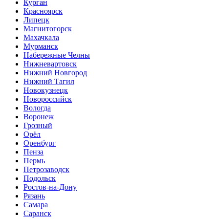
Курган
Красноярск
Липецк
Магнитогорск
Махачкала
Мурманск
Набережные Челны
Нижневартовск
Нижний Новгород
Нижний Тагил
Новокузнецк
Новороссийск
Вологда
Воронеж
Грозный
Орёл
Оренбург
Пенза
Пермь
Петрозаводск
Подольск
Ростов-на-Дону
Рязань
Самара
Саранск