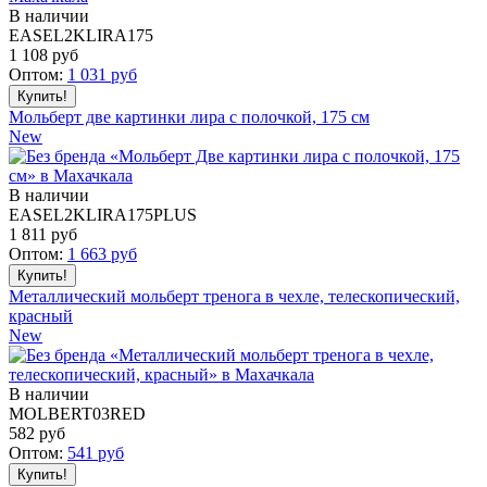
В наличии
EASEL2KLIRA175
1 108
руб
Оптом:
1 031
руб
Мольберт две картинки лира с полочкой, 175 см
New
В наличии
EASEL2KLIRA175PLUS
1 811
руб
Оптом:
1 663
руб
Металлический мольберт тренога в чехле, телескопический,
красный
New
В наличии
MOLBERT03RED
582
руб
Оптом:
541
руб