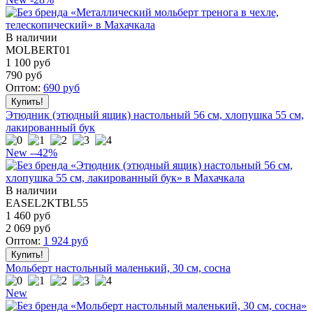
В наличии
MOLBERT01
1 100 руб
790
руб
Оптом:
690
руб
Этюдник (этюдный ящик) настольный 56 см, хлопушка 55 см,
лакированный бук
New
--42%
В наличии
EASEL2KTBL55
1 460 руб
2 069
руб
Оптом:
1 924
руб
Мольберт настольный маленький, 30 см, сосна
New