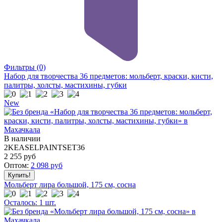
Фильтры
(0)
Набор для творчества 36 предметов: мольберт, краски, кисти,
палитры, холсты, мастихины, губки
New
В наличии
2KEASELPAINTSET36
2 255
руб
Оптом:
2 098
руб
Мольберт лира большой, 175 см, сосна
Осталось: 1 шт.