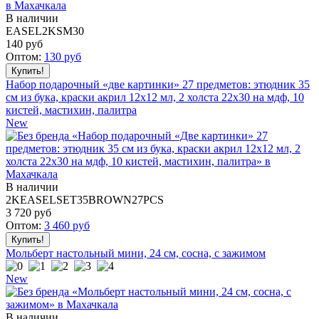
В наличии
EASEL2KSM30
140
руб
Оптом:
130
руб
Набор подарочный «две картинки» 27 предметов: этюдник 35
см из бука, краски акрил 12x12 мл, 2 холста 22x30 на мдф, 10
кистей, мастихин, палитра
New
В наличии
2KEASELSET35BROWN27PCS
3 720
руб
Оптом:
3 460
руб
Мольберт настольный мини, 24 см, сосна, с зажимом
New
В наличии