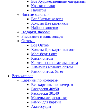
Все Художественные материалы
Краски и лаки
Палитры
Чистые холсты
›
Все Чистые холсты
Холсты Две картинки
Наборы холстов
Подарки, наборы
Рисование и канцтовары
Оптом
›
Все Оптом
Холсты Две картинки опт
Мольберты опт
Кисти оптом
Картины по номерам оптом
Алмазная мозаика оптом
Рамки оптом, багет
Весь каталог
Картины по номерам
›
Все картины по номерам
Раскраски 40х50
Раскраски 30х40
Маленькие раскраски
Рамки для картин
Аксессуары