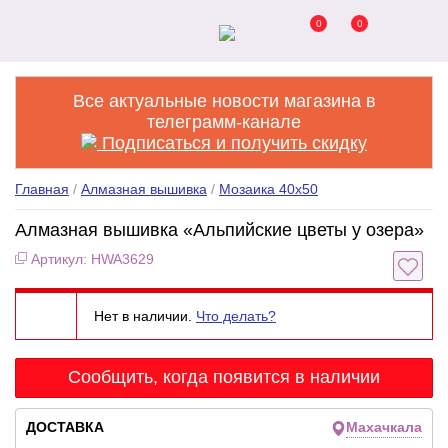
0
0
Все актуальные новости магазина в
телеграмм-канале
Подписаться и получить скидку
Главная
/
Алмазная вышивка
/
Мозаика 40x50
Алмазная вышивка «Альпийские цветы у озера»
Артикул: HWA3629
Нет в наличии.
Что делать?
Сообщить, когда появится в наличии
ДОСТАВКА
Махачкала