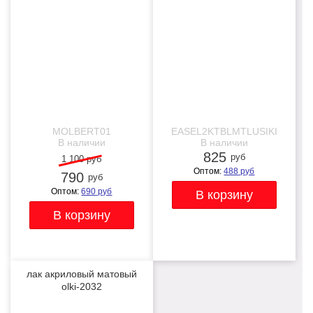
-28%
NEW
NEW
MOLBERT01
EASEL2KTBLMTLUSIKI
В наличии
В наличии
825
руб
1 100 руб
Оптом:
488
руб
790
руб
Оптом:
690
руб
лак акриловый матовый
olki-2032
NEW