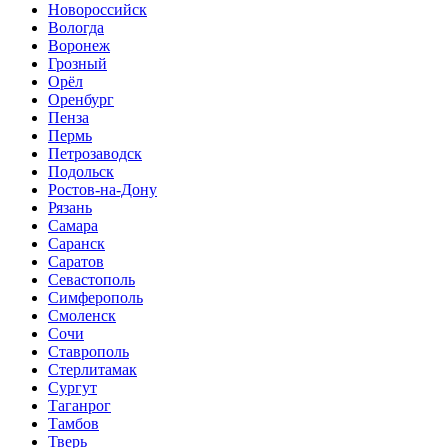
Новороссийск
Вологда
Воронеж
Грозный
Орёл
Оренбург
Пенза
Пермь
Петрозаводск
Подольск
Ростов-на-Дону
Рязань
Самара
Саранск
Саратов
Севастополь
Симферополь
Смоленск
Сочи
Ставрополь
Стерлитамак
Сургут
Таганрог
Тамбов
Тверь