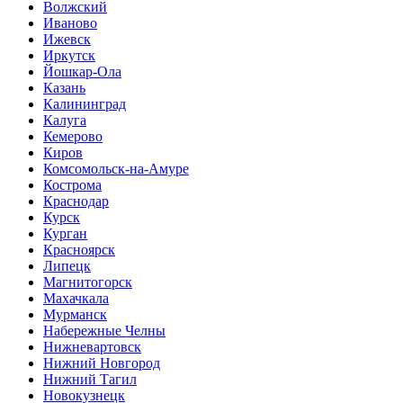
Волжский
Иваново
Ижевск
Иркутск
Йошкар-Ола
Казань
Калининград
Калуга
Кемерово
Киров
Комсомольск-на-Амуре
Кострома
Краснодар
Курск
Курган
Красноярск
Липецк
Магнитогорск
Махачкала
Мурманск
Набережные Челны
Нижневартовск
Нижний Новгород
Нижний Тагил
Новокузнецк