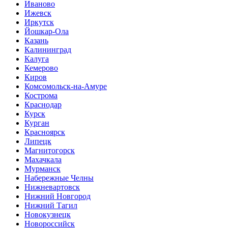
Иваново
Ижевск
Иркутск
Йошкар-Ола
Казань
Калининград
Калуга
Кемерово
Киров
Комсомольск-на-Амуре
Кострома
Краснодар
Курск
Курган
Красноярск
Липецк
Магнитогорск
Махачкала
Мурманск
Набережные Челны
Нижневартовск
Нижний Новгород
Нижний Тагил
Новокузнецк
Новороссийск