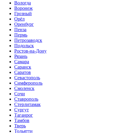
Вологда
Воронеж
Грозный
Орёл
Оренбург
Пенза
Пермь
Петрозаводск
Подольск
Ростов-на-Дону
Рязань
Самара
Саранск
Саратов
Севастополь
Симферополь
Смоленск
Сочи
Ставрополь
Стерлитамак
Сургут
Таганрог
Тамбов
Тверь
Тольятти