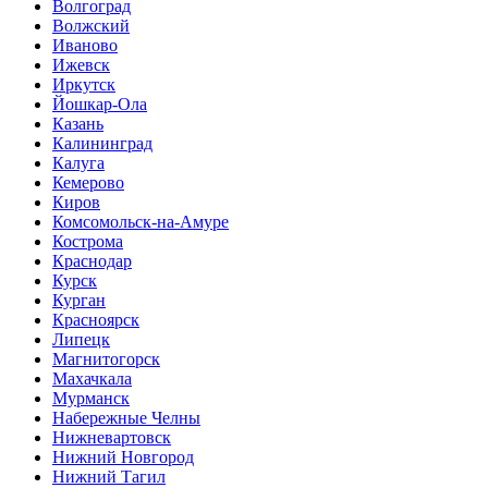
Волгоград
Волжский
Иваново
Ижевск
Иркутск
Йошкар-Ола
Казань
Калининград
Калуга
Кемерово
Киров
Комсомольск-на-Амуре
Кострома
Краснодар
Курск
Курган
Красноярск
Липецк
Магнитогорск
Махачкала
Мурманск
Набережные Челны
Нижневартовск
Нижний Новгород
Нижний Тагил