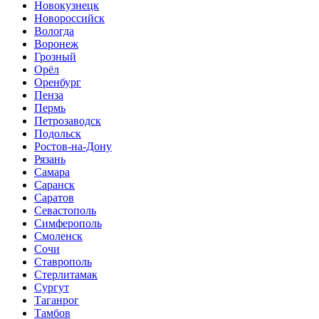
Новокузнецк
Новороссийск
Вологда
Воронеж
Грозный
Орёл
Оренбург
Пенза
Пермь
Петрозаводск
Подольск
Ростов-на-Дону
Рязань
Самара
Саранск
Саратов
Севастополь
Симферополь
Смоленск
Сочи
Ставрополь
Стерлитамак
Сургут
Таганрог
Тамбов