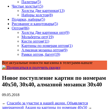
Палитры
(5)
Чистые холсты
(15)
Холсты Две картинки
(13)
Наборы холстов
(8)
Подарки, наборы
(5)
Рисование и канцтовары
(5)
Оптом
(86)
Холсты Две картинки опт
(9)
Мольберты опт
(19)
Кисти оптом
(11)
Картины по номерам оптом
(1)
Алмазная мозаика оптом
(9)
Рамки оптом, багет
(19)
Все актуальные новости магазина в телеграмм-канале
Подписаться и получить скидку
Новое поступление картин по номерам
40х50, 30х40, алмазной мозаики 30х40
09.05.2018
←
Спасибо за участие в нашей акции. Объявляется
завершенной
Акция на картины по номерам 40х50
→