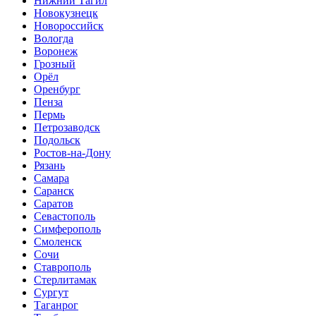
Нижний Тагил
Новокузнецк
Новороссийск
Вологда
Воронеж
Грозный
Орёл
Оренбург
Пенза
Пермь
Петрозаводск
Подольск
Ростов-на-Дону
Рязань
Самара
Саранск
Саратов
Севастополь
Симферополь
Смоленск
Сочи
Ставрополь
Стерлитамак
Сургут
Таганрог