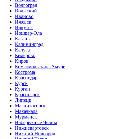
Волгоград
Волжский
Иваново
Ижевск
Иркутск
Йошкар-Ола
Казань
Калининград
Калуга
Кемерово
Киров
Комсомольск-на-Амуре
Кострома
Краснодар
Курск
Курган
Красноярск
Липецк
Магнитогорск
Махачкала
Мурманск
Набережные Челны
Нижневартовск
Нижний Новгород